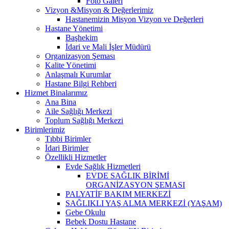
Foto Galeri
Vizyon &Misyon & Değerlerimiz
Hastanemizin Misyon Vizyon ve Değerleri
Hastane Yönetimi
Başhekim
İdari ve Mali İşler Müdürü
Organizasyon Şeması
Kalite Yönetimi
Anlaşmalı Kurumlar
Hastane Bilgi Rehberi
Hizmet Binalarımız
Ana Bina
Aile Sağlığı Merkezi
Toplum Sağlığı Merkezi
Birimlerimiz
Tıbbi Birimler
İdari Birimler
Özellikli Hizmetler
Evde Sağlık Hizmetleri
EVDE SAĞLIK BİRİMİ
ORGANİZASYON ŞEMASI
PALYATİF BAKIM MERKEZİ
SAĞLIKLI YAŞ ALMA MERKEZİ (YAŞAM)
Gebe Okulu
Bebek Dostu Hastane