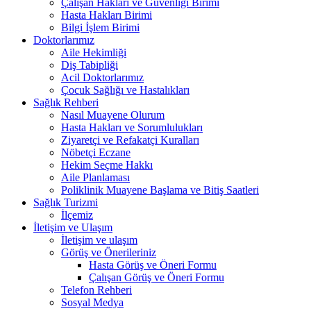
Çalışan Hakları ve Güvenliği Birimi
Hasta Hakları Birimi
Bilgi İşlem Birimi
Doktorlarımız
Aile Hekimliği
Diş Tabipliği
Acil Doktorlarımız
Çocuk Sağlığı ve Hastalıkları
Sağlık Rehberi
Nasıl Muayene Olurum
Hasta Hakları ve Sorumlulukları
Ziyaretçi ve Refakatçi Kuralları
Nöbetçi Eczane
Hekim Seçme Hakkı
Aile Planlaması
Poliklinik Muayene Başlama ve Bitiş Saatleri
Sağlık Turizmi
İlçemiz
İletişim ve Ulaşım
İletişim ve ulaşım
Görüş ve Önerileriniz
Hasta Görüş ve Öneri Formu
Çalışan Görüş ve Öneri Formu
Telefon Rehberi
Sosyal Medya