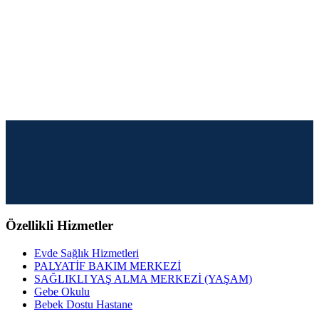
Özellikli Hizmetler
Evde Sağlık Hizmetleri
PALYATİF BAKIM MERKEZİ
SAĞLIKLI YAŞ ALMA MERKEZİ (YAŞAM)
Gebe Okulu
Bebek Dostu Hastane