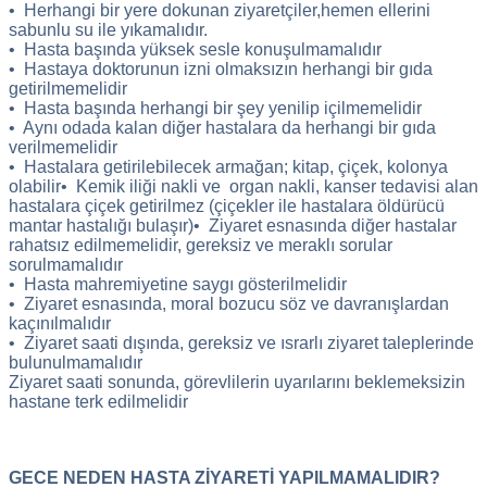
• Herhangi bir yere dokunan ziyaretçiler,hemen ellerini
sabunlu su ile yıkamalıdır.
• Hasta başında yüksek sesle konuşulmamalıdır
• Hastaya doktorunun izni olmaksızın herhangi bir gıda
getirilmemelidir
• Hasta başında herhangi bir şey yenilip içilmemelidir
• Aynı odada kalan diğer hastalara da herhangi bir gıda
verilmemelidir
• Hastalara getirilebilecek armağan; kitap, çiçek, kolonya
olabilir• Kemik iliği nakli ve organ nakli, kanser tedavisi alan
hastalara çiçek getirilmez (çiçekler ile hastalara öldürücü
mantar hastalığı bulaşır)• Ziyaret esnasında diğer hastalar
rahatsız edilmemelidir, gereksiz ve meraklı sorular
sorulmamalıdır
• Hasta mahremiyetine saygı gösterilmelidir
• Ziyaret esnasında, moral bozucu söz ve davranışlardan
kaçınılmalıdır
• Ziyaret saati dışında, gereksiz ve ısrarlı ziyaret taleplerinde
bulunulmamalıdır
Ziyaret saati sonunda, görevlilerin uyarılarını beklemeksizin
hastane terk edilmelidir
GECE NEDEN HASTA ZİYARETİ YAPILMAMALIDIR?