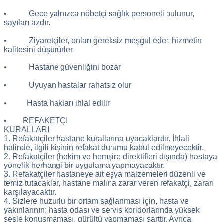
• Gece yalnızca nöbetçi sağlık personeli bulunur,
sayıları azdır.
• Ziyaretçiler, onları gereksiz meşgul eder, hizmetin
kalitesini düşürürler
• Hastane güvenliğini bozar
• Uyuyan hastalar rahatsız olur
• Hasta hakları ihlal edilir
• REFAKETÇI
KURALLARI
1. Refakatçiler hastane kurallarına uyacaklardır. İhlali
halinde, ilgili kişinin refakat durumu kabul edilmeyecektir.
2. Refakatçiler (hekim ve hemşire direktifleri dışında) hastaya
yönelik herhangi bir uygulama yapmayacaktır.
3. Refakatçiler hastaneye ait eşya malzemeleri düzenli ve
temiz tutacaklar, hastane malına zarar veren refakatçi, zararı
karşılayacaktır.
4. Sizlere huzurlu bir ortam sağlanması için, hasta ve
yakınlarının; hasta odası ve servis koridorlarında yüksek
sesle konuşmaması, gürültü yapmaması şarttır. Ayrıca