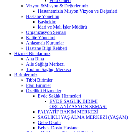
Foto Galeri
Vizyon &Misyon & Değerlerimiz
Hastanemizin Misyon Vizyon ve Değerleri
Hastane Yönetimi
Başhekim
İdari ve Mali İşler Müdürü
Organizasyon Şeması
Kalite Yönetimi
Anlaşmalı Kurumlar
Hastane Bilgi Rehberi
Hizmet Binalarımız
Ana Bina
Aile Sağlığı Merkezi
Toplum Sağlığı Merkezi
Birimlerimiz
Tıbbi Birimler
İdari Birimler
Özellikli Hizmetler
Evde Sağlık Hizmetleri
EVDE SAĞLIK BİRİMİ
ORGANİZASYON ŞEMASI
PALYATİF BAKIM MERKEZİ
SAĞLIKLI YAŞ ALMA MERKEZİ (YAŞAM)
Gebe Okulu
Bebek Dostu Hastane