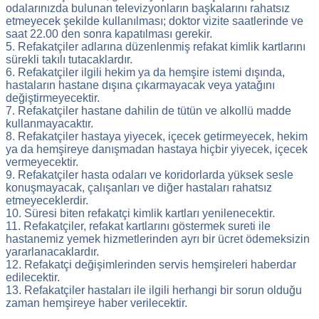
odalarınızda bulunan televizyonların başkalarını rahatsız
etmeyecek şekilde kullanılması; doktor vizite saatlerinde ve
saat 22.00 den sonra kapatılması gerekir.
5. Refakatçiler adlarına düzenlenmiş refakat kimlik kartlarını
sürekli takılı tutacaklardır.
6. Refakatçiler ilgili hekim ya da hemşire istemi dışında,
hastaların hastane dışına çıkarmayacak veya yatağını
değiştirmeyecektir.
7. Refakatçiler hastane dahilin de tütün ve alkollü madde
kullanmayacaktır.
8. Refakatçiler hastaya yiyecek, içecek getirmeyecek, hekim
ya da hemşireye danışmadan hastaya hiçbir yiyecek, içecek
vermeyecektir.
9. Refakatçiler hasta odaları ve koridorlarda yüksek sesle
konuşmayacak, çalışanları ve diğer hastaları rahatsız
etmeyeceklerdir.
10. Süresi biten refakatçi kimlik kartları yenilenecektir.
11. Refakatçiler, refakat kartlarını göstermek sureti ile
hastanemiz yemek hizmetlerinden ayrı bir ücret ödemeksizin
yararlanacaklardır.
12. Refakatçi değişimlerinden servis hemşireleri haberdar
edilecektir.
13. Refakatçiler hastaları ile ilgili herhangi bir sorun olduğu
zaman hemşireye haber verilecektir.