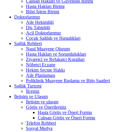
Çalışan Hakları ve Güvenliği Birimi
Hasta Hakları Birimi
Bilgi İşlem Birimi
Doktorlarımız
Aile Hekimliği
Diş Tabipliği
Acil Doktorlarımız
Çocuk Sağlığı ve Hastalıkları
Sağlık Rehberi
Nasıl Muayene Olurum
Hasta Hakları ve Sorumlulukları
Ziyaretçi ve Refakatçi Kuralları
Nöbetçi Eczane
Hekim Seçme Hakkı
Aile Planlaması
Poliklinik Muayene Başlama ve Bitiş Saatleri
Sağlık Turizmi
İlçemiz
İletişim ve Ulaşım
İletişim ve ulaşım
Görüş ve Önerileriniz
Hasta Görüş ve Öneri Formu
Çalışan Görüş ve Öneri Formu
Telefon Rehberi
Sosyal Medya