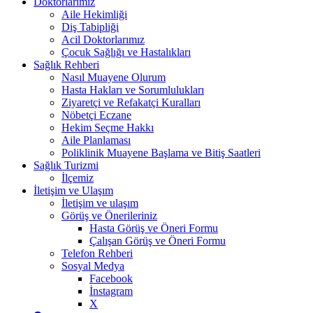
Doktorlarımız
Aile Hekimliği
Diş Tabipliği
Acil Doktorlarımız
Çocuk Sağlığı ve Hastalıkları
Sağlık Rehberi
Nasıl Muayene Olurum
Hasta Hakları ve Sorumlulukları
Ziyaretçi ve Refakatçi Kuralları
Nöbetçi Eczane
Hekim Seçme Hakkı
Aile Planlaması
Poliklinik Muayene Başlama ve Bitiş Saatleri
Sağlık Turizmi
İlçemiz
İletişim ve Ulaşım
İletişim ve ulaşım
Görüş ve Önerileriniz
Hasta Görüş ve Öneri Formu
Çalışan Görüş ve Öneri Formu
Telefon Rehberi
Sosyal Medya
Facebook
İnstagram
X