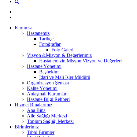
Kurumsal
Hastanemiz
Tarihçe
Fotoğraflar
Foto Galeri
Vizyon &Misyon & Değerlerimiz
Hastanemizin Misyon Vizyon ve Değerleri
Hastane Yönetimi
Başhekim
İdari ve Mali İşler Müdürü
Organizasyon Şeması
Kalite Yönetimi
Anlaşmalı Kurumlar
Hastane Bilgi Rehberi
Hizmet Binalarımız
Ana Bina
Aile Sağlığı Merkezi
Toplum Sağlığı Merkezi
Birimlerimiz
Tıbbi Birimler