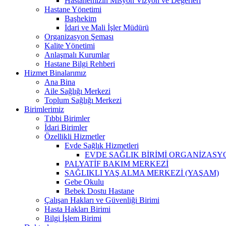
Hastanemizin Misyon Vizyon ve Değerleri
Hastane Yönetimi
Başhekim
İdari ve Mali İşler Müdürü
Organizasyon Şeması
Kalite Yönetimi
Anlaşmalı Kurumlar
Hastane Bilgi Rehberi
Hizmet Binalarımız
Ana Bina
Aile Sağlığı Merkezi
Toplum Sağlığı Merkezi
Birimlerimiz
Tıbbi Birimler
İdari Birimler
Özellikli Hizmetler
Evde Sağlık Hizmetleri
EVDE SAĞLIK BİRİMİ ORGANİZASY
PALYATİF BAKIM MERKEZİ
SAĞLIKLI YAŞ ALMA MERKEZİ (YAŞAM)
Gebe Okulu
Bebek Dostu Hastane
Çalışan Hakları ve Güvenliği Birimi
Hasta Hakları Birimi
Bilgi İşlem Birimi