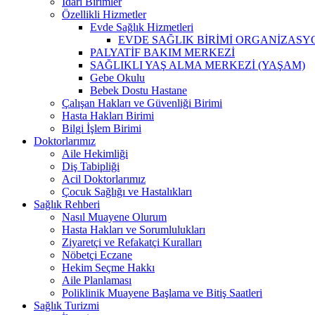
İdari Birimler
Özellikli Hizmetler
Evde Sağlık Hizmetleri
EVDE SAĞLIK BİRİMİ ORGANİZASY
PALYATİF BAKIM MERKEZİ
SAĞLIKLI YAŞ ALMA MERKEZİ (YAŞAM)
Gebe Okulu
Bebek Dostu Hastane
Çalışan Hakları ve Güvenliği Birimi
Hasta Hakları Birimi
Bilgi İşlem Birimi
Doktorlarımız
Aile Hekimliği
Diş Tabipliği
Acil Doktorlarımız
Çocuk Sağlığı ve Hastalıkları
Sağlık Rehberi
Nasıl Muayene Olurum
Hasta Hakları ve Sorumlulukları
Ziyaretçi ve Refakatçi Kuralları
Nöbetçi Eczane
Hekim Seçme Hakkı
Aile Planlaması
Poliklinik Muayene Başlama ve Bitiş Saatleri
Sağlık Turizmi