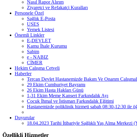
Nasıl Rapor Alırım
Ziyaretçi ve Refakatçi Kuralları
Personele Özel
Sağlık E-Posta
USES
Yemek Listesi
Önemli Linkler
E-DEVLET
Kamu İhale Kurumu
Sabim
e - NABIZ
CİMER
Hekim Çalışma Cetveli
Haberler
Tercan Devlet Hastanemizde Bakım Ve Onarım Çalışmal
29 Ekim Cumhuriyet Bayramı
26 Ekim Hasta Hakları Günü
1-31 Ekim Meme Kanseri Farkındalık Ayı
Çocuk İhmal ve İstismarı Farkındalık Eğitimi
Hastanemizde poliklinik hizmeti sabah 08:30-12:30 ile öğ
Duyurular
18.04.2023 Tarihi İtibariyle Sağlıklı Yaş Alma Merkez
Özellikli Hizmetler